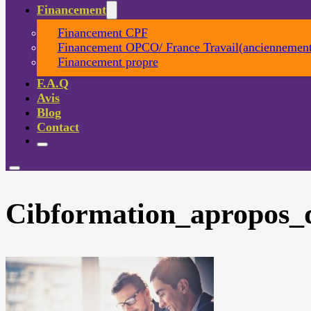
Financement
Financement CPF
Financement OPCO/ France Travail(anciennement
Financement propre
F.A.Q
Avis
Blog
Contact
Cibformation_apropos_