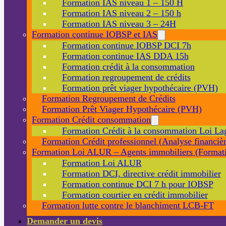
Formation IAS niveau 1 – 150 H
Formation IAS niveau 2 – 150 h
Formation IAS niveau 3 – 24H
Formation continue IOBSP et IAS
Formation continue IOBSP DCI 7h
Formation continue IAS DDA 15h
Formation crédit à la consommation
Formation regroupement de crédits
Formation prêt viager hypothécaire (PVH)
Formation Regroupement de Crédits
Formation Prêt Viager Hypothécaire (PVH)
Formation Crédit consommation
Formation Crédit à la consommation Loi La
Formation Crédit professionnel (Analyse financièr
Formation Loi ALUR – Agents immobiliers (Formati
Formation Loi ALUR
Formation DCI, directive crédit immobilier
Formation continue DCI 7 h pour IOBSP
Formation courtier en crédit immobilier
Formation lutte contre le blanchiment LCB-FT
Demander un devis