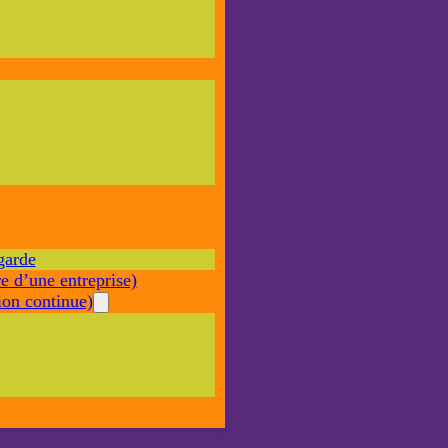
Nécessaire
Ces cookies ne
sont pas
facultatifs. Ils
sont nécessaires
au
fonctionnement
du site Web.
garde
Statistiques
e d’une entreprise)
Afin que
nous
on continue)
puissions
améliorer la
fonctionnalité
et la structure
du site Web,
en fonction
de la façon
dont le site