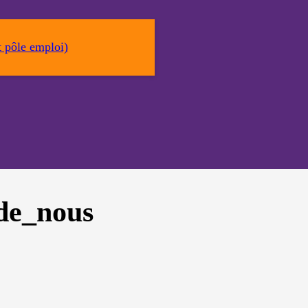
Web est
utilisé.
 pôle emploi)
Experience
Afin que notre
site Web
fonctionne
aussi bien que
possible lors
de votre
visite. Si vous
refusez ces
cookies,
certaines
de_nous
fonctionnalités
disparaîtront
du site Web.
Marketing
En partageant
votre intérêt