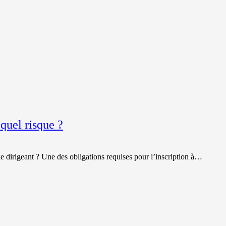
et votre
comportement
lorsque vous
visitez notre
site, vous
augmentez les
chances de
voir du
contenu et des
offres
personnalisés.
quel risque ?
e dirigeant ? Une des obligations requises pour l’inscription à…