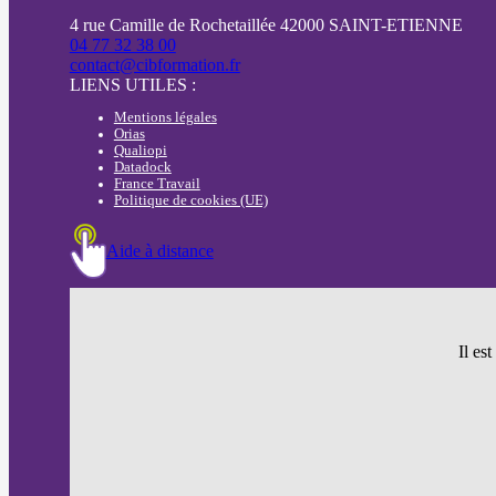
4 rue Camille de Rochetaillée 42000 SAINT-ETIENNE
04 77 32 38 00
contact@cibformation.fr
LIENS UTILES :
Mentions légales
Orias
Qualiopi
Datadock
France Travail
Politique de cookies (UE)
Aide à distance
Il es