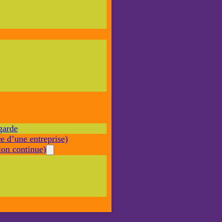
Nécessaire
Ces cookies ne
sont pas
facultatifs. Ils
sont nécessaires
au
fonctionnement
du site Web.
garde
Statistiques
e d’une entreprise)
Afin que
nous
on continue)
puissions
améliorer la
fonctionnalité
et la structure
du site Web,
en fonction
de la façon
dont le site