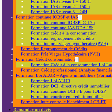
Formation IAS niveau 1 – 150 H
Formation IAS niveau 2 – 150 h
Formation IAS niveau 3 – 24H
Formation continue IOBSP et IAS
Formation continue IOBSP DCI 7h
Formation continue IAS DDA 15h
Formation crédit à la consommation
Formation regroupement de crédits
Formation prêt viager hypothécaire (PVH)
Formation Regroupement de Crédits
Formation Prêt Viager Hypothécaire (PVH)
Formation Crédit consommation
Formation Crédit à la consommation Loi La
Formation Crédit professionnel (Analyse financièr
Formation Loi ALUR – Agents immobiliers (Formati
Formation Loi ALUR
Formation DCI, directive crédit immobilier
Formation continue DCI 7 h pour IOBSP
Formation courtier en crédit immobilier
Formation lutte contre le blanchiment LCB-FT
Demander un devis