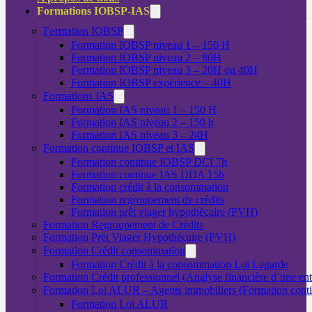
Formations IOBSP-IAS
Formation IOBSP
Formation IOBSP niveau 1 – 150 H
Formation IOBSP niveau 2 – 80H
Formation IOBSP niveau 3 – 20H ou 40H
Nécessaire
Formation IOBSP expérience – 40H
Ces cookies ne
Formations IAS
sont pas
Formation IAS niveau 1 – 150 H
facultatifs. Ils
Formation IAS niveau 2 – 150 h
sont nécessaires
Formation IAS niveau 3 – 24H
au
Formation continue IOBSP et IAS
fonctionnement
Formation continue IOBSP DCI 7h
du site Web.
Formation continue IAS DDA 15h
Formation crédit à la consommation
Formation regroupement de crédits
Statistiques
Formation prêt viager hypothécaire (PVH)
Afin que
Formation Regroupement de Crédits
nous
Formation Prêt Viager Hypothécaire (PVH)
puissions
Formation Crédit consommation
améliorer la
Formation Crédit à la consommation Loi Lagarde
fonctionnalité
Formation Crédit professionnel (Analyse financière d’une ent
et la structure
Formation Loi ALUR – Agents immobiliers (Formation cont
du site Web,
Formation Loi ALUR
en fonction