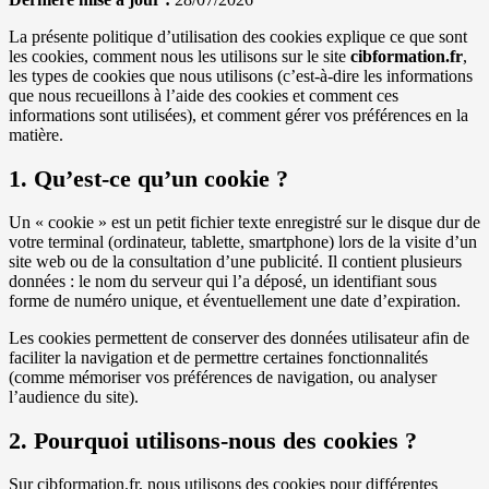
En partageant
votre intérêt
La présente politique d’utilisation des cookies explique ce que sont
et votre
les cookies, comment nous les utilisons sur le site
cibformation.fr
,
comportement
les types de cookies que nous utilisons (c’est-à-dire les informations
lorsque vous
que nous recueillons à l’aide des cookies et comment ces
visitez notre
informations sont utilisées), et comment gérer vos préférences en la
site, vous
matière.
augmentez les
chances de
1. Qu’est-ce qu’un cookie ?
voir du
contenu et des
Un « cookie » est un petit fichier texte enregistré sur le disque dur de
offres
votre terminal (ordinateur, tablette, smartphone) lors de la visite d’un
personnalisés.
site web ou de la consultation d’une publicité. Il contient plusieurs
données : le nom du serveur qui l’a déposé, un identifiant sous
forme de numéro unique, et éventuellement une date d’expiration.
Les cookies permettent de conserver des données utilisateur afin de
faciliter la navigation et de permettre certaines fonctionnalités
(comme mémoriser vos préférences de navigation, ou analyser
l’audience du site).
2. Pourquoi utilisons-nous des cookies ?
Sur cibformation.fr, nous utilisons des cookies pour différentes