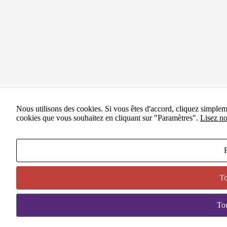
Nous utilisons des cookies. Si vous êtes d'accord, cliquez simple
cookies que vous souhaitez en cliquant sur "Paramètres".
Lisez no
To
BESO
Tou
04-77