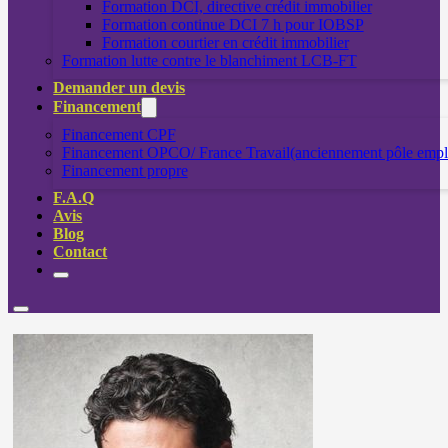
Formation DCI, directive crédit immobilier
Formation continue DCI 7 h pour IOBSP
Formation courtier en crédit immobilier
Formation lutte contre le blanchiment LCB-FT
Demander un devis
Financement
Financement CPF
Financement OPCO/ France Travail(anciennement pôle empl
Financement propre
F.A.Q
Avis
Blog
Contact