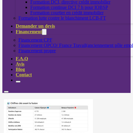
Formation DCI, directive crédit immobilier
Formation continue DCI 7 h pour IOBSP
Formation courtier en crédit immobilier
Formation lutte contre le blanchiment LCB-FT
Demander un devis
Financement
Financement CPF
Financement OPCO/ France Travail(anciennement pôle empl
Financement propre
F.A.Q
Avis
Blog
Contact