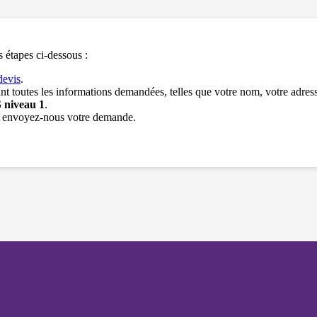
et votre
comportement
lorsque vous
visitez notre
site, vous
s étapes ci-dessous :
augmentez les
chances de
devis
.
voir du
ant toutes les informations demandées, telles que votre nom, votre adres
contenu et des
 niveau 1
.
offres
is envoyez-nous votre demande.
personnalisés.