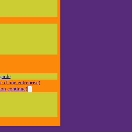
Nécessaire
Ces cookies ne
sont pas
facultatifs. Ils
sont nécessaires
au
fonctionnement
du site Web.
garde
Statistiques
e d’une entreprise)
Afin que
nous
on continue)
puissions
améliorer la
fonctionnalité
et la structure
du site Web,
en fonction
de la façon
dont le site