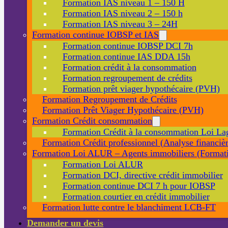
Formation IAS niveau 1 – 150 H
Formation IAS niveau 2 – 150 h
Formation IAS niveau 3 – 24H
Formation continue IOBSP et IAS
Formation continue IOBSP DCI 7h
Formation continue IAS DDA 15h
Formation crédit à la consommation
Formation regroupement de crédits
Formation prêt viager hypothécaire (PVH)
Formation Regroupement de Crédits
Formation Prêt Viager Hypothécaire (PVH)
Formation Crédit consommation
Formation Crédit à la consommation Loi La
Formation Crédit professionnel (Analyse financièr
Formation Loi ALUR – Agents immobiliers (Formati
Formation Loi ALUR
Formation DCI, directive crédit immobilier
Formation continue DCI 7 h pour IOBSP
Formation courtier en crédit immobilier
Formation lutte contre le blanchiment LCB-FT
Demander un devis