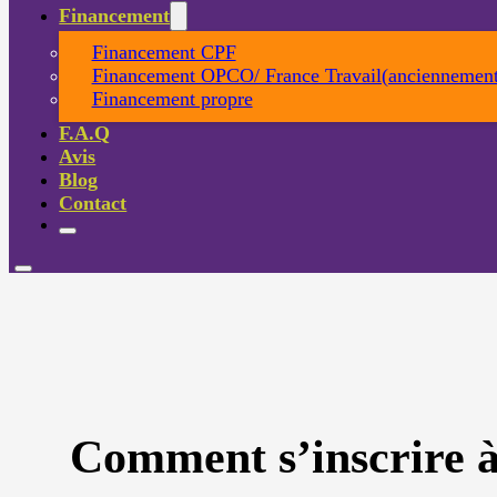
Financement
Financement CPF
Financement OPCO/ France Travail(anciennement
Financement propre
F.A.Q
Avis
Blog
Contact
Comment s’inscrire à