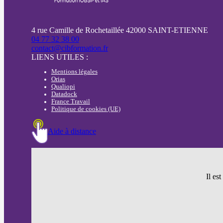
4 rue Camille de Rochetaillée 42000 SAINT-ETIENNE
04 77 32 38 00
contact@cibformation.fr
LIENS UTILES :
Mentions légales
Orias
Qualiopi
Datadock
France Travail
Politique de cookies (UE)
Aide à distance
Il es