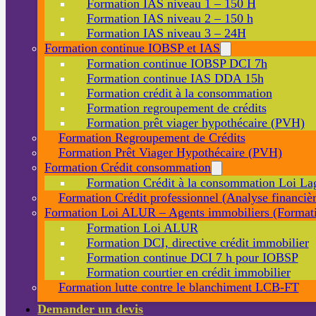
Formation IAS niveau 1 – 150 H
Formation IAS niveau 2 – 150 h
Formation IAS niveau 3 – 24H
Formation continue IOBSP et IAS
Formation continue IOBSP DCI 7h
Formation continue IAS DDA 15h
Formation crédit à la consommation
Formation regroupement de crédits
Formation prêt viager hypothécaire (PVH)
Formation Regroupement de Crédits
Formation Prêt Viager Hypothécaire (PVH)
Formation Crédit consommation
Formation Crédit à la consommation Loi La
Formation Crédit professionnel (Analyse financièr
Formation Loi ALUR – Agents immobiliers (Formati
Formation Loi ALUR
Formation DCI, directive crédit immobilier
Formation continue DCI 7 h pour IOBSP
Formation courtier en crédit immobilier
Formation lutte contre le blanchiment LCB-FT
Demander un devis