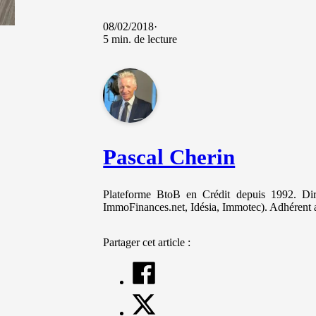
et votre
comportement
08/02/2018
lorsque vous
5 min. de lecture
visitez notre
site, vous
augmentez les
chances de
voir du
contenu et des
offres
personnalisés.
Pascal Cherin
Plateforme BtoB en Crédit depuis 1992. Diri
ImmoFinances.net, Idésia, Immotec). Adhérent 
Partager cet article :