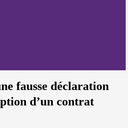
ne fausse déclaration
iption d’un contrat