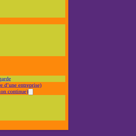
Nécessaire
Ces cookies ne
sont pas
facultatifs. Ils
sont nécessaires
au
fonctionnement
du site Web.
garde
Statistiques
e d’une entreprise)
Afin que
nous
on continue)
puissions
améliorer la
fonctionnalité
et la structure
du site Web,
en fonction
de la façon
dont le site