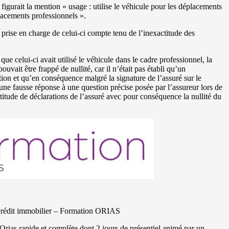
 figurait la mention « usage : utilise le véhicule pour les déplacements
lacements professionnels ».
la prise en charge de celui-ci compte tenu de l’inexactitude des
e celui-ci avait utilisé le véhicule dans le cadre professionnel, la
uvait être frappé de nullité, car il n’était pas établi qu’un
ption et qu’en conséquence malgré la signature de l’assuré sur le
 une fausse réponse à une question précise posée par l’assureur lors de
ctitude de déclarations de l’assuré avec pour conséquence la nullité du
crédit immobilier – Formation ORIAS
ias rapide et complète dont 2 jours de présentiel animé par un