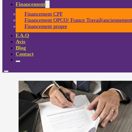
Financement
Financement CPF
Financement OPCO/ France Travail(anciennement
Financement propre
F.A.Q
Avis
Blog
Contact