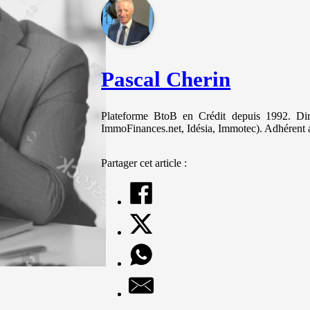
et votre
comportement
lorsque vous
visitez notre
site, vous
augmentez les
Pascal Cherin
chances de
voir du
contenu et des
offres
Plateforme BtoB en Crédit depuis 1992. Diri
personnalisés.
ImmoFinances.net, Idésia, Immotec). Adhérent 
Partager cet article :