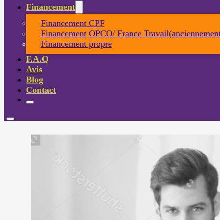
Financement
Financement CPF
Financement OPCO/ France Travail(anciennement
Financement propre
F.A.Q
Avis
Blog
Contact