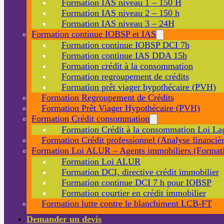
Formation IAS niveau 1 – 150 H
Formation IAS niveau 2 – 150 h
Formation IAS niveau 3 – 24H
Formation continue IOBSP et IAS
Formation continue IOBSP DCI 7h
Formation continue IAS DDA 15h
Formation crédit à la consommation
Formation regroupement de crédits
Formation prêt viager hypothécaire (PVH)
Formation Regroupement de Crédits
Formation Prêt Viager Hypothécaire (PVH)
Formation Crédit consommation
Formation Crédit à la consommation Loi La
Formation Crédit professionnel (Analyse financièr
Formation Loi ALUR – Agents immobiliers (Formati
Formation Loi ALUR
Formation DCI, directive crédit immobilier
Formation continue DCI 7 h pour IOBSP
Formation courtier en crédit immobilier
Formation lutte contre le blanchiment LCB-FT
Demander un devis