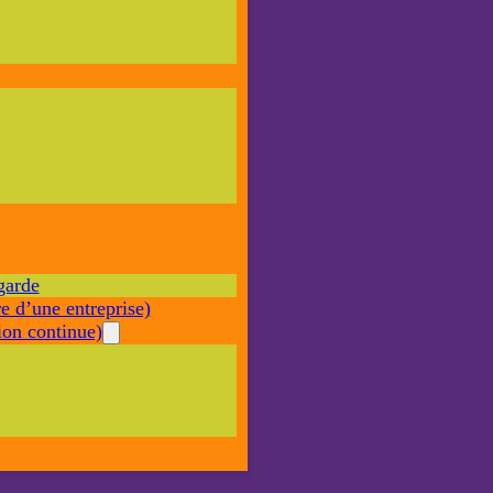
Nécessaire
Ces cookies ne
sont pas
facultatifs. Ils
sont nécessaires
au
fonctionnement
du site Web.
garde
Statistiques
e d’une entreprise)
Afin que
nous
on continue)
puissions
améliorer la
fonctionnalité
et la structure
du site Web,
en fonction
de la façon
dont le site