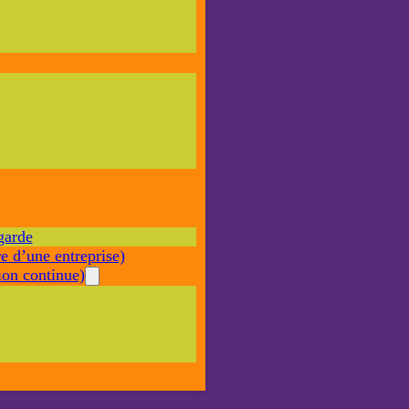
Nécessaire
Ces cookies ne
sont pas
facultatifs. Ils
sont nécessaires
au
fonctionnement
du site Web.
garde
Statistiques
e d’une entreprise)
Afin que
nous
on continue)
puissions
améliorer la
fonctionnalité
et la structure
du site Web,
en fonction
de la façon
dont le site