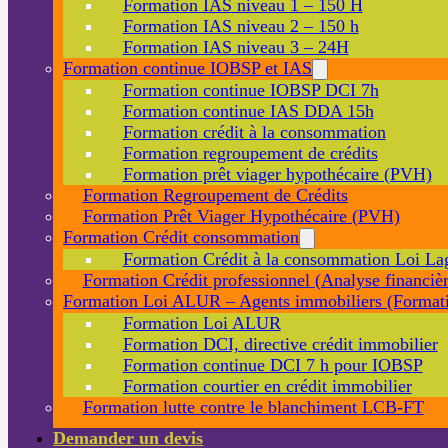
Formation IAS niveau 1 – 150 H
Formation IAS niveau 2 – 150 h
Formation IAS niveau 3 – 24H
Formation continue IOBSP et IAS
Formation continue IOBSP DCI 7h
Formation continue IAS DDA 15h
Formation crédit à la consommation
Formation regroupement de crédits
Formation prêt viager hypothécaire (PVH)
Formation Regroupement de Crédits
Formation Prêt Viager Hypothécaire (PVH)
Formation Crédit consommation
Formation Crédit à la consommation Loi La
Formation Crédit professionnel (Analyse financièr
Formation Loi ALUR – Agents immobiliers (Formati
Formation Loi ALUR
Formation DCI, directive crédit immobilier
Formation continue DCI 7 h pour IOBSP
Formation courtier en crédit immobilier
Formation lutte contre le blanchiment LCB-FT
Demander un devis