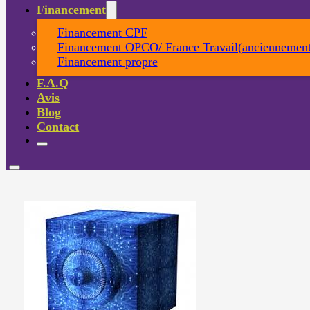
Financement
Financement CPF
Financement OPCO/ France Travail(anciennement
Financement propre
F.A.Q
Avis
Blog
Contact