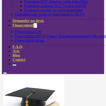
Formation DCI, directive crédit immobilier
Formation continue DCI 7 h pour IOBSP
Formation courtier en crédit immobilier
Formation lutte contre le blanchiment LCB-FT
Demander un devis
Financement
Financement CPF
Financement OPCO/ France Travail(anciennement pôle empl
Financement propre
F.A.Q
Avis
Blog
Contact