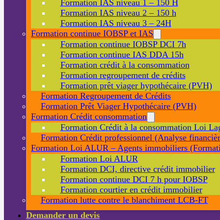
Formation IAS niveau 1 – 150 H
Formation IAS niveau 2 – 150 h
Formation IAS niveau 3 – 24H
Formation continue IOBSP et IAS
Formation continue IOBSP DCI 7h
Formation continue IAS DDA 15h
Formation crédit à la consommation
Formation regroupement de crédits
Formation prêt viager hypothécaire (PVH)
Formation Regroupement de Crédits
Formation Prêt Viager Hypothécaire (PVH)
Formation Crédit consommation
Formation Crédit à la consommation Loi La
Formation Crédit professionnel (Analyse financièr
Formation Loi ALUR – Agents immobiliers (Formati
Formation Loi ALUR
Formation DCI, directive crédit immobilier
Formation continue DCI 7 h pour IOBSP
Formation courtier en crédit immobilier
Formation lutte contre le blanchiment LCB-FT
Demander un devis