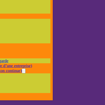
Nécessaire
Ces cookies ne
sont pas
facultatifs. Ils
sont nécessaires
au
fonctionnement
du site Web.
garde
Statistiques
e d’une entreprise)
Afin que
nous
on continue)
puissions
améliorer la
fonctionnalité
et la structure
du site Web,
en fonction
de la façon
dont le site