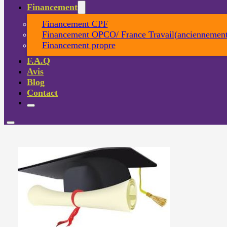
Financement
Financement CPF
Financement OPCO/ France Travail(anciennement
Financement propre
F.A.Q
Avis
Blog
Contact