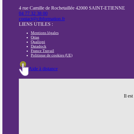
4 rue Camille de Rochetaillée 42000 SAINT-ETIENNE
04 77 32 38 00
contact@cibformation.fr
LIENS UTILES :
Mentions légales
Orias
Qualiopi
Datadock
France Travail
Politique de cookies (UE)
Aide à distance
Il es