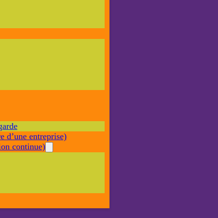
Nécessaire
Ces cookies ne
sont pas
facultatifs. Ils
sont nécessaires
au
fonctionnement
du site Web.
garde
Statistiques
e d’une entreprise)
Afin que
nous
on continue)
puissions
améliorer la
fonctionnalité
et la structure
du site Web,
en fonction
de la façon
dont le site