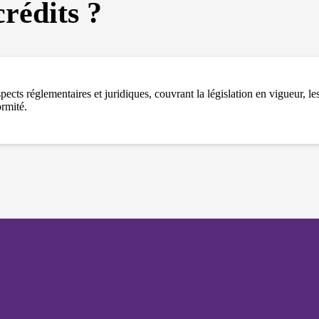
et votre
rédits ?
comportement
lorsque vous
visitez notre
site, vous
augmentez les
chances de
voir du
ts réglementaires et juridiques, couvrant la législation en vigueur, les
contenu et des
ormité.
offres
personnalisés.