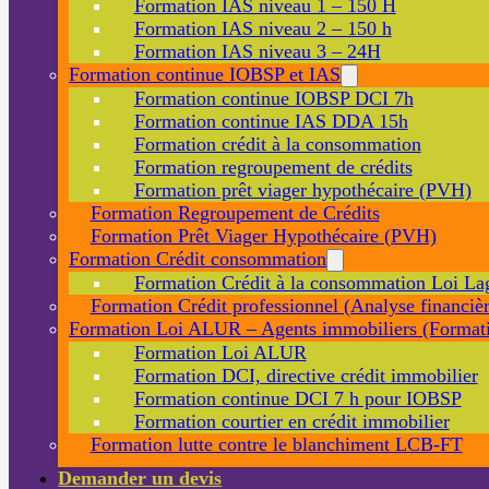
Formation IAS niveau 1 – 150 H
Formation IAS niveau 2 – 150 h
Formation IAS niveau 3 – 24H
Formation continue IOBSP et IAS
Formation continue IOBSP DCI 7h
Formation continue IAS DDA 15h
Formation crédit à la consommation
Formation regroupement de crédits
Formation prêt viager hypothécaire (PVH)
Formation Regroupement de Crédits
Formation Prêt Viager Hypothécaire (PVH)
Formation Crédit consommation
Formation Crédit à la consommation Loi La
Formation Crédit professionnel (Analyse financièr
Formation Loi ALUR – Agents immobiliers (Formati
Formation Loi ALUR
Formation DCI, directive crédit immobilier
Formation continue DCI 7 h pour IOBSP
Formation courtier en crédit immobilier
Formation lutte contre le blanchiment LCB-FT
Demander un devis