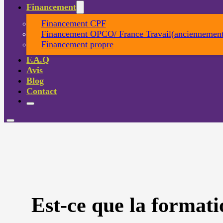
Financement
Financement CPF
Financement OPCO/ France Travail(anciennement
Financement propre
F.A.Q
Avis
Blog
Contact
Est-ce que la formati