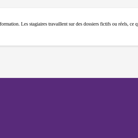
et votre
comportement
lorsque vous
visitez notre
site, vous
ormation. Les stagiaires travaillent sur des dossiers fictifs ou réels, ce 
augmentez les
chances de
voir du
contenu et des
offres
personnalisés.