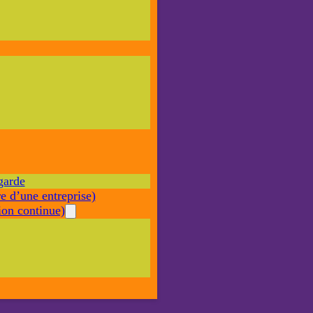
Nécessaire
Ces cookies ne
sont pas
facultatifs. Ils
sont nécessaires
au
fonctionnement
du site Web.
garde
Statistiques
e d’une entreprise)
Afin que
nous
on continue)
puissions
améliorer la
fonctionnalité
et la structure
du site Web,
en fonction
de la façon
dont le site