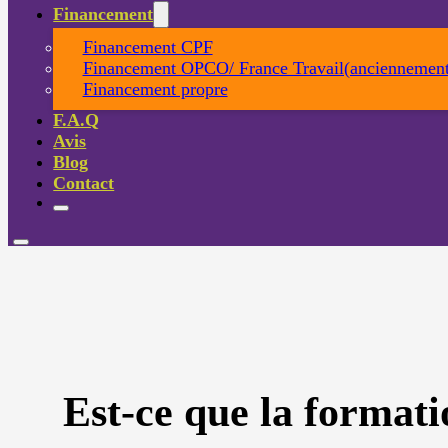
Financement
Financement CPF
Financement OPCO/ France Travail(anciennement
Financement propre
F.A.Q
Avis
Blog
Contact
Est-ce que la formati