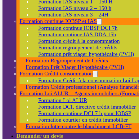
Formation IAS niveau 1 – 150 H
Formation IAS niveau 2 – 150 h
Formation IAS niveau 3 – 24H
Formation continue IOBSP et IAS
Formation continue IOBSP DCI 7h
Formation continue IAS DDA 15h
Formation crédit à la consommation
Formation regroupement de crédits
Formation prêt viager hypothécaire (PVH)
Formation Regroupement de Crédits
Formation Prêt Viager Hypothécaire (PVH)
Formation Crédit consommation
Formation Crédit à la consommation Loi La
Formation Crédit professionnel (Analyse financièr
Formation Loi ALUR – Agents immobiliers (Formati
Formation Loi ALUR
Formation DCI, directive crédit immobilier
Formation continue DCI 7 h pour IOBSP
Formation courtier en crédit immobilier
Formation lutte contre le blanchiment LCB-FT
Demander un devis