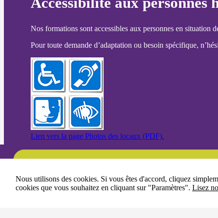
Accessibilité aux personnes 
Nos formations sont accessibles aux personnes en situation d
Pour toute demande d’adaptation ou besoin spécifique, n’hésit
Lien vers la page Photos des locaux (PDF).
Une question ?
Nous utilisons des cookies. Si vous êtes d'accord, cliquez simple
cookies que vous souhaitez en cliquant sur "Paramètres".
Lisez no