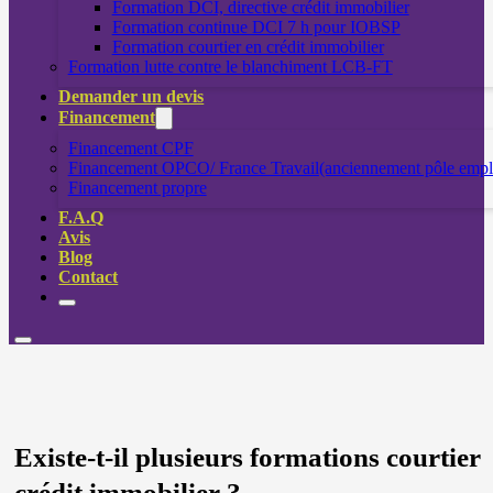
Formation DCI, directive crédit immobilier
Formation continue DCI 7 h pour IOBSP
Formation courtier en crédit immobilier
Formation lutte contre le blanchiment LCB-FT
Demander un devis
Financement
Financement CPF
Financement OPCO/ France Travail(anciennement pôle empl
Financement propre
F.A.Q
Avis
Blog
Contact
Existe-t-il plusieurs formations courtier
crédit immobilier ?