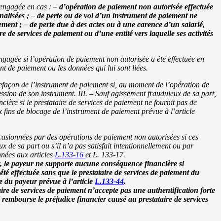
 engagée en cas :
– d’opération de paiement non autorisée effectuée
nalisées ;
– de perte ou de vol d’un instrument de paiement ne
ement ;
– de perte due à des actes ou à une carence d’un salarié,
 de services de paiement ou d’une entité vers laquelle ses activités
ngagée si l’opération de paiement non autorisée a été effectuée en
nt de paiement ou les données qui lui sont liées.
refaçon de l’instrument de paiement si, au moment de l’opération de
ession de son instrument.
III. – Sauf agissement frauduleux de sa part,
ière si le prestataire de services de paiement ne fournit pas de
fins de blocage de l’instrument de paiement prévue à l’article
ccasionnées par des opérations de paiement non autorisées si ces
x de sa part ou s’il n’a pas satisfait intentionnellement ou par
nnées aux articles
L.133-16
et L. 133-17.
, le payeur ne supporte aucune conséquence financière si
été effectuée sans que le prestataire de services de paiement du
e du payeur prévue à l’article
L.133-44
.
aire de services de paiement n’accepte pas une authentification forte
l rembourse le préjudice financier causé au prestataire de services