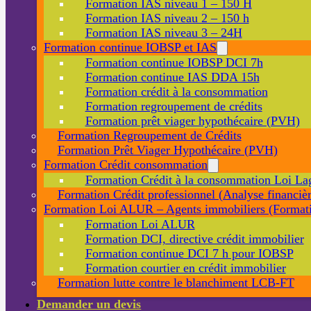
Formation IAS niveau 1 – 150 H
Formation IAS niveau 2 – 150 h
Formation IAS niveau 3 – 24H
Formation continue IOBSP et IAS
Formation continue IOBSP DCI 7h
Formation continue IAS DDA 15h
Formation crédit à la consommation
Formation regroupement de crédits
Formation prêt viager hypothécaire (PVH)
Formation Regroupement de Crédits
Formation Prêt Viager Hypothécaire (PVH)
Formation Crédit consommation
Formation Crédit à la consommation Loi La
Formation Crédit professionnel (Analyse financièr
Formation Loi ALUR – Agents immobiliers (Formati
Formation Loi ALUR
Formation DCI, directive crédit immobilier
Formation continue DCI 7 h pour IOBSP
Formation courtier en crédit immobilier
Formation lutte contre le blanchiment LCB-FT
Demander un devis