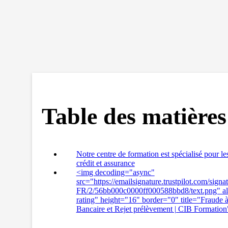
Table des matières
Notre centre de formation est spécialisé pour le
crédit et assurance
<img decoding="async"
src="https://emailsignature.trustpilot.com/signat
FR/2/56bb000c0000ff000588bbd8/text.png" alt
rating" height="16" border="0" title="Fraude à
Bancaire et Rejet prélèvement | CIB Formatio