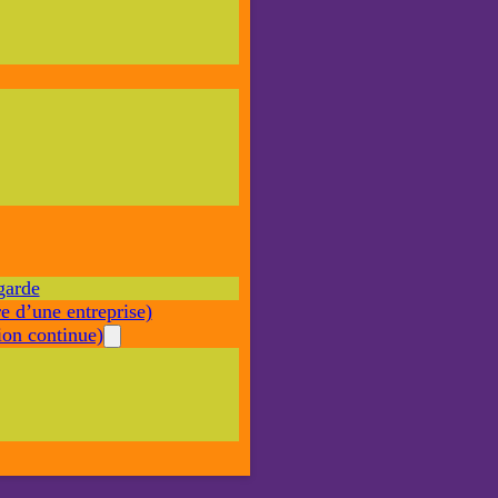
Nécessaire
Ces cookies ne
sont pas
facultatifs. Ils
sont nécessaires
au
fonctionnement
du site Web.
garde
Statistiques
e d’une entreprise)
Afin que
nous
on continue)
puissions
améliorer la
fonctionnalité
et la structure
du site Web,
en fonction
de la façon
dont le site