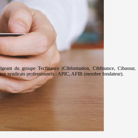
geant du groupe Tecfinance (Cibformation, Cibfinance, Cibassur,
aux syndicats professionnels : APIC, AFIB (membre fondateur).