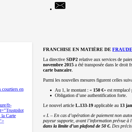
FRANCHISE EN MATIÈRE DE
FRAUDE
La directive
SDP2
relative aux services de pai
novembre 2015
a été transposée dans le droit fr
carte bancaire
.
Parmi les nouvelles mesures figurent celles suiv
s courtiers en
Au 1, le montant : «
150 €
» est remplacé 
Obligation d’une authentification forte.
ure/fr-
Le nouvel article
L.133-19
applicable au
13 ja
="Trustpilot
« I. – En cas d’opération de paiement non autor
 la Carte
payeur supporte, avant l’information prévue à l
n">
dans la limite d’un plafond de 50 €.
Des précis