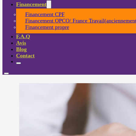
Financement
Financement CPF
Financement OPCO/ France Travail(anciennement
Financement propre
F.A.Q
Avis
Blog
Contact