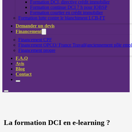
Formation DCI, directive crédit immobilier
Formation continue DCI 7 h pour IOBSP
Formation courtier en crédit immobilier
Formation lutte contre le blanchiment LCB-FT
Demander un devis
Financement
Financement CPF
Financement OPCO/ France Travail(anciennement pôle empl
Financement propre
F.A.Q
Avis
Blog
Contact
La formation DCI en e-learning ?