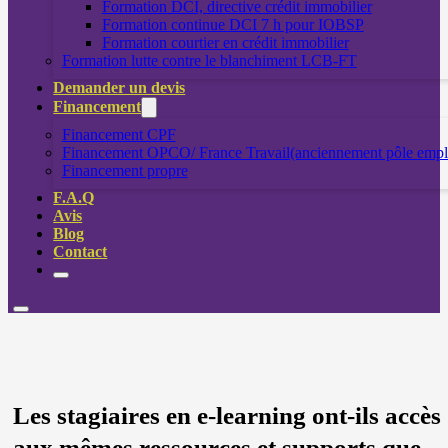
Formation DCI, directive crédit immobilier
Formation continue DCI 7 h pour IOBSP
Formation courtier en crédit immobilier
Formation lutte contre le blanchiment LCB-FT
Demander un devis
Financement
Financement CPF
Financement OPCO/ France Travail(anciennement pôle empl
Financement propre
F.A.Q
Avis
Blog
Contact
Les stagiaires en e-learning ont-ils accès
aux mêmes ressources et supports que