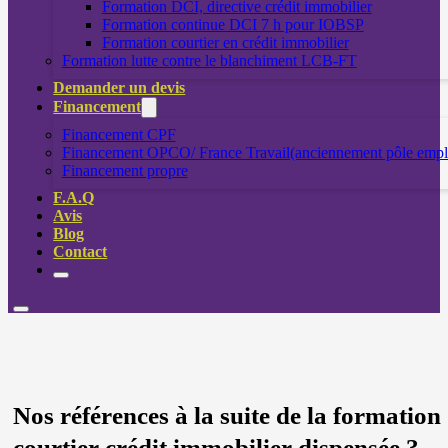
Formation DCI, directive crédit immobilier
Formation continue DCI 7 h pour IOBSP
Formation courtier en crédit immobilier
Formation lutte contre le blanchiment LCB-FT
Demander un devis
Financement
Financement CPF
Financement OPCO/ France Travail(anciennement pôle empl
Financement propre
F.A.Q
Avis
Blog
Contact
Nos références à la suite de la formation
courtier crédit immobilier dispensée ?