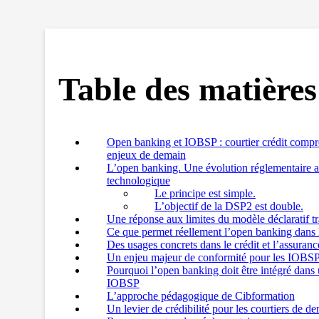
Table des matières
Open banking et IOBSP : courtier crédit compr
enjeux de demain
L’open banking. Une évolution réglementaire a
technologique
Le principe est simple.
L’objectif de la DSP2 est double.
Une réponse aux limites du modèle déclaratif tr
Ce que permet réellement l’open banking dans l
Des usages concrets dans le crédit et l’assuranc
Un enjeu majeur de conformité pour les IOBS
Pourquoi l’open banking doit être intégré dans
IOBSP
L’approche pédagogique de Cibformation
Un levier de crédibilité pour les courtiers de d