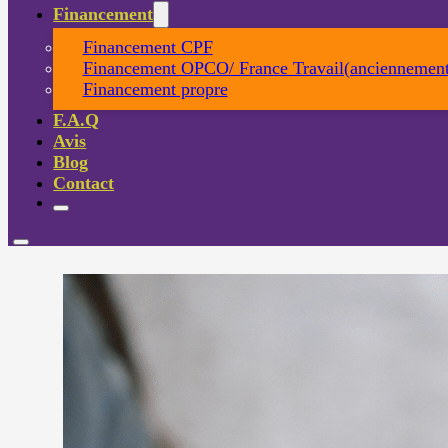
Financement
Financement CPF
Financement OPCO/ France Travail(anciennement
Financement propre
F.A.Q
Avis
Blog
Contact