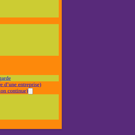
Nécessaire
Ces cookies ne
sont pas
facultatifs. Ils
sont nécessaires
au
fonctionnement
du site Web.
garde
Statistiques
e d’une entreprise)
Afin que
nous
on continue)
puissions
améliorer la
fonctionnalité
et la structure
du site Web,
en fonction
de la façon
dont le site