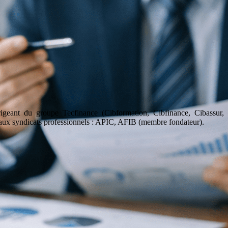
geant du groupe Tecfinance (Cibformation, Cibfinance, Cibassur,
aux syndicats professionnels : APIC, AFIB (membre fondateur).