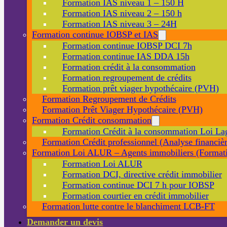
Formation IAS niveau 1 – 150 H
Formation IAS niveau 2 – 150 h
Formation IAS niveau 3 – 24H
Formation continue IOBSP et IAS
Formation continue IOBSP DCI 7h
Formation continue IAS DDA 15h
Formation crédit à la consommation
Formation regroupement de crédits
Formation prêt viager hypothécaire (PVH)
Formation Regroupement de Crédits
Formation Prêt Viager Hypothécaire (PVH)
Formation Crédit consommation
Formation Crédit à la consommation Loi La
Formation Crédit professionnel (Analyse financièr
Formation Loi ALUR – Agents immobiliers (Formati
Formation Loi ALUR
Formation DCI, directive crédit immobilier
Formation continue DCI 7 h pour IOBSP
Formation courtier en crédit immobilier
Formation lutte contre le blanchiment LCB-FT
Demander un devis