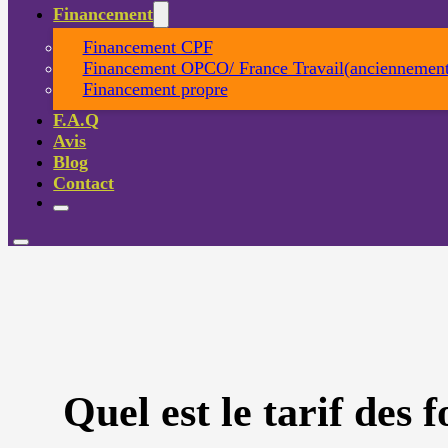
Financement
Financement CPF
Financement OPCO/ France Travail(anciennement
Financement propre
F.A.Q
Avis
Blog
Contact
Quel est le tarif de