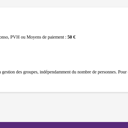
et votre
comportement
lorsque vous
visitez notre
site, vous
augmentez les
chances de
voir du
Conso, PVH ou Moyens de paiement :
50 €
contenu et des
offres
personnalisés.
la gestion des groupes, indépendamment du nombre de personnes. Pour e