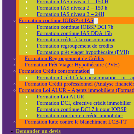
Formation IAS niveau 1 – 150 H
Formation IAS niveau 2 – 150 h
Formation IAS niveau 3 – 24H
Formation continue IOBSP et IAS
Formation continue IOBSP DCI 7h
Formation continue IAS DDA 15h
Formation crédit à la consommation
Formation regroupement de crédits
Formation prêt viager hypothécaire (PVH)
Formation Regroupement de Crédits
Formation Prêt Viager Hypothécaire (PVH)
Formation Crédit consommation
Formation Crédit à la consommation Loi La
Formation Crédit professionnel (Analyse financièr
Formation Loi ALUR – Agents immobiliers (Formati
Formation Loi ALUR
Formation DCI, directive crédit immobilier
Formation continue DCI 7 h pour IOBSP
Formation courtier en crédit immobilier
Formation lutte contre le blanchiment LCB-FT
Demander un devis