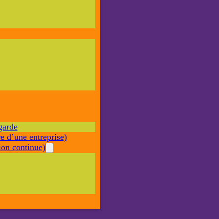
Nécessaire
Ces cookies ne
sont pas
facultatifs. Ils
sont nécessaires
au
fonctionnement
du site Web.
garde
Statistiques
e d’une entreprise)
Afin que
nous
on continue)
puissions
améliorer la
fonctionnalité
et la structure
du site Web,
en fonction
de la façon
dont le site