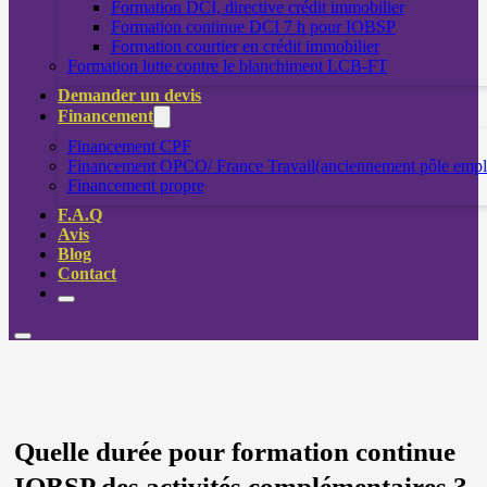
Formation DCI, directive crédit immobilier
Formation continue DCI 7 h pour IOBSP
Formation courtier en crédit immobilier
Formation lutte contre le blanchiment LCB-FT
Demander un devis
Financement
Financement CPF
Financement OPCO/ France Travail(anciennement pôle empl
Financement propre
F.A.Q
Avis
Blog
Contact
Quelle durée pour formation continue
IOBSP des activités complémentaires ?