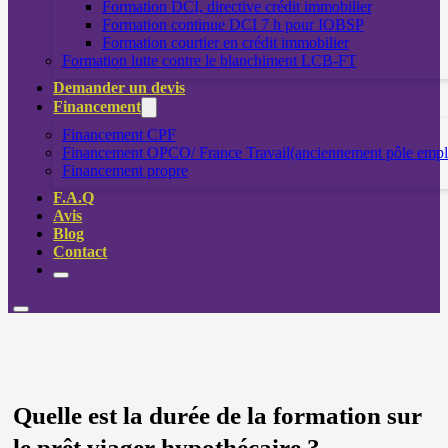
Formation DCI, directive crédit immobilier
Formation continue DCI 7 h pour IOBSP
Formation courtier en crédit immobilier
Formation lutte contre le blanchiment LCB-FT
Demander un devis
Financement
Financement CPF
Financement OPCO/ France Travail(anciennement pôle empl
Financement propre
F.A.Q
Avis
Blog
Contact
Quelle est la durée de la formation sur
le prêt viager hypothécaire ?