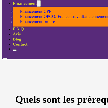
Financement
Financement CPF
Financement OPCO/ France Travail(anciennement
Financement propre
F.A.Q
Avis
Blog
Contact
Quels sont les préreq