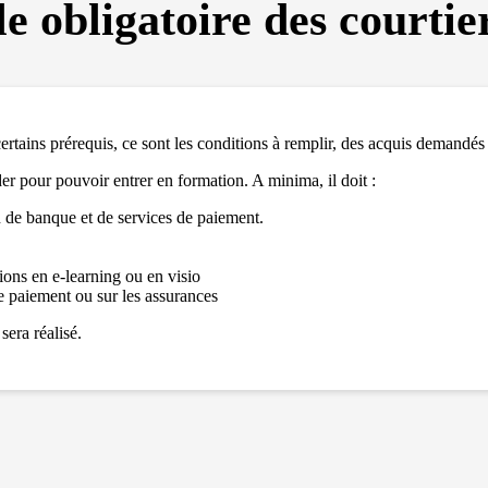
et votre
 obligatoire des courtie
comportement
lorsque vous
visitez notre
site, vous
augmentez les
chances de
voir du
 certains prérequis, ce sont les conditions à remplir, des acquis demandés
contenu et des
offres
der pour pouvoir entrer en formation. A minima, il doit :
personnalisés.
n de banque et de services de paiement.
ons en e-learning ou en visio
de paiement ou sur les assurances
sera réalisé.