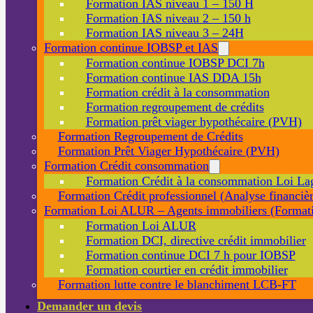
Formation IAS niveau 1 – 150 H
Formation IAS niveau 2 – 150 h
Formation IAS niveau 3 – 24H
Formation continue IOBSP et IAS
Formation continue IOBSP DCI 7h
Formation continue IAS DDA 15h
Formation crédit à la consommation
Formation regroupement de crédits
Formation prêt viager hypothécaire (PVH)
Formation Regroupement de Crédits
Formation Prêt Viager Hypothécaire (PVH)
Formation Crédit consommation
Formation Crédit à la consommation Loi La
Formation Crédit professionnel (Analyse financièr
Formation Loi ALUR – Agents immobiliers (Formati
Formation Loi ALUR
Formation DCI, directive crédit immobilier
Formation continue DCI 7 h pour IOBSP
Formation courtier en crédit immobilier
Formation lutte contre le blanchiment LCB-FT
Demander un devis