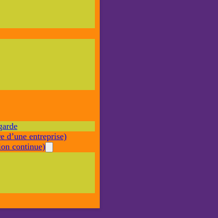
Nécessaire
Ces cookies ne
sont pas
facultatifs. Ils
sont nécessaires
au
fonctionnement
du site Web.
garde
Statistiques
e d’une entreprise)
Afin que
nous
on continue)
puissions
améliorer la
fonctionnalité
et la structure
du site Web,
en fonction
de la façon
dont le site