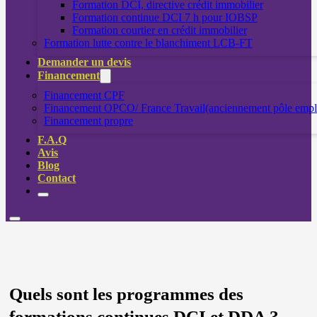
Formation DCI, directive crédit immobilier
Formation continue DCI 7 h pour IOBSP
Formation courtier en crédit immobilier
Formation lutte contre le blanchiment LCB-FT
Demander un devis
Financement
Financement CPF
Financement OPCO/ France Travail(anciennement pôle empl
Financement propre
F.A.Q
Avis
Blog
Contact
Quels sont les programmes des
formations continues DCI et DDA ?