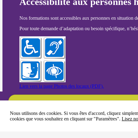
Accessibilité aux personnes 
Nos formations sont accessibles aux personnes en situation d
Pour toute demande d’adaptation ou besoin spécifique, n’hésit
Lien vers la page Photos des locaux (PDF).
Une question ?
Nous utilisons des cookies. Si vous êtes d'accord, cliquez simple
cookies que vous souhaitez en cliquant sur "Paramètres".
Lisez no