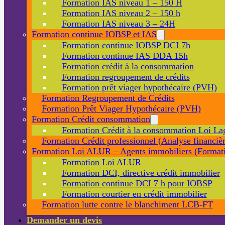
Formation IAS niveau 1 – 150 H
Formation IAS niveau 2 – 150 h
Formation IAS niveau 3 – 24H
Formation continue IOBSP et IAS
Formation continue IOBSP DCI 7h
Formation continue IAS DDA 15h
Formation crédit à la consommation
Formation regroupement de crédits
Formation prêt viager hypothécaire (PVH)
Formation Regroupement de Crédits
Formation Prêt Viager Hypothécaire (PVH)
Formation Crédit consommation
Formation Crédit à la consommation Loi La
Formation Crédit professionnel (Analyse financièr
Formation Loi ALUR – Agents immobiliers (Formati
Formation Loi ALUR
Formation DCI, directive crédit immobilier
Formation continue DCI 7 h pour IOBSP
Formation courtier en crédit immobilier
Formation lutte contre le blanchiment LCB-FT
Demander un devis