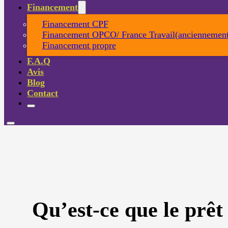
Financement
Financement CPF
Financement OPCO/ France Travail(anciennement
Financement propre
F.A.Q
Avis
Blog
Contact
Qu’est-ce que le prêt