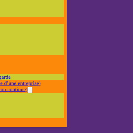
Nécessaire
Ces cookies ne
sont pas
facultatifs. Ils
sont nécessaires
au
fonctionnement
du site Web.
garde
Statistiques
e d’une entreprise)
Afin que
nous
on continue)
puissions
améliorer la
fonctionnalité
et la structure
du site Web,
en fonction
de la façon
dont le site