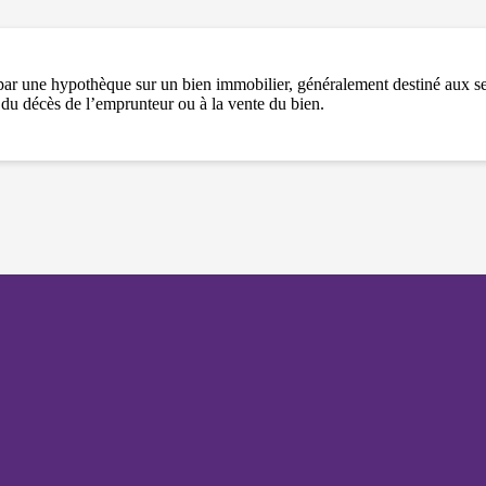
et votre
comportement
lorsque vous
visitez notre
site, vous
 par une hypothèque sur un bien immobilier, généralement destiné aux sen
augmentez les
 du décès de l’emprunteur ou à la vente du bien.
chances de
voir du
contenu et des
offres
personnalisés.