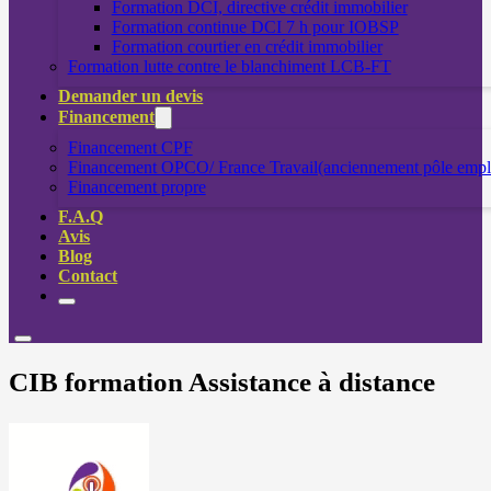
Formation DCI, directive crédit immobilier
Formation continue DCI 7 h pour IOBSP
Formation courtier en crédit immobilier
Formation lutte contre le blanchiment LCB-FT
Demander un devis
Financement
Financement CPF
Financement OPCO/ France Travail(anciennement pôle empl
Financement propre
F.A.Q
Avis
Blog
Contact
CIB formation Assistance à distance