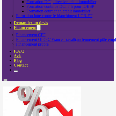
Formation DCI, directive crédit immobilier
Formation continue DCI 7 h pour IOBSP
Formation courtier en crédit immobilier
Formation lutte contre le blanchiment LCB-FT
Demander un devis
Financement
Financement CPF
Financement OPCO/ France Travail(anciennement pôle empl
Financement propre
F.A.Q
Avis
Blog
Contact