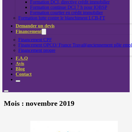
Formation DCI, directive crédit immobilier
Formation continue DCI 7 h pour IOBSP
Formation courtier en crédit immobilier
Formation lutte contre le blanchiment LCB-FT
Demander un devis
Financement
Financement CPF
Financement OPCO/ France Travail(anciennement pôle empl
Financement propre
F.A.Q
Avis
Blog
Contact
Mois :
novembre 2019