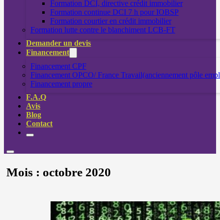
Formation DCI, directive crédit immobilier
Formation continue DCI 7 h pour IOBSP
Formation courtier en crédit immobilier
Formation lutte contre le blanchiment LCB-FT
Demander un devis
Financement
Financement CPF
Financement OPCO/ France Travail(anciennement pôle empl
Financement propre
F.A.Q
Avis
Blog
Contact
Mois :
octobre 2020