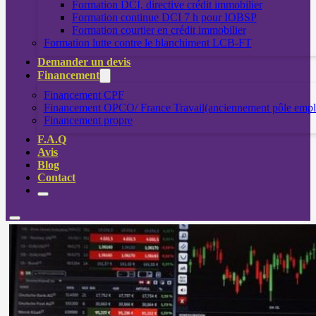
Formation DCI, directive crédit immobilier
Formation continue DCI 7 h pour IOBSP
Formation courtier en crédit immobilier
Formation lutte contre le blanchiment LCB-FT
Demander un devis
Financement
Financement CPF
Financement OPCO/ France Travail(anciennement pôle empl
Financement propre
F.A.Q
Avis
Blog
Contact