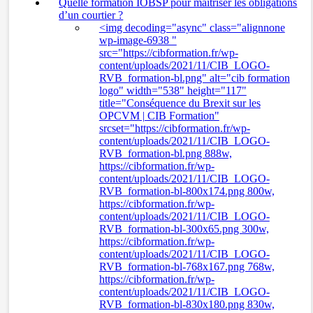
Quelle formation IOBSP pour maitriser les obligations
d’un courtier ?
<img decoding="async" class="alignnone
wp-image-6938 "
src="https://cibformation.fr/wp-
content/uploads/2021/11/CIB_LOGO-
RVB_formation-bl.png" alt="cib formation
logo" width="538" height="117"
title="Conséquence du Brexit sur les
OPCVM | CIB Formation"
srcset="https://cibformation.fr/wp-
content/uploads/2021/11/CIB_LOGO-
RVB_formation-bl.png 888w,
https://cibformation.fr/wp-
content/uploads/2021/11/CIB_LOGO-
RVB_formation-bl-800x174.png 800w,
https://cibformation.fr/wp-
content/uploads/2021/11/CIB_LOGO-
RVB_formation-bl-300x65.png 300w,
https://cibformation.fr/wp-
content/uploads/2021/11/CIB_LOGO-
RVB_formation-bl-768x167.png 768w,
https://cibformation.fr/wp-
content/uploads/2021/11/CIB_LOGO-
RVB_formation-bl-830x180.png 830w,