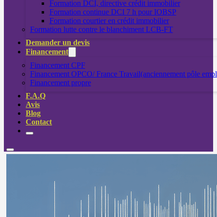
Formation DCI, directive crédit immobilier
Formation continue DCI 7 h pour IOBSP
Formation courtier en crédit immobilier
Formation lutte contre le blanchiment LCB-FT
Demander un devis
Financement
Financement CPF
Financement OPCO/ France Travail(anciennement pôle empl
Financement propre
F.A.Q
Avis
Blog
Contact