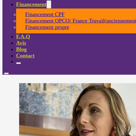
Financement
Financement CPF
Financement OPCO/ France Travail(anciennement
Financement propre
F.A.Q
Avis
Blog
Contact