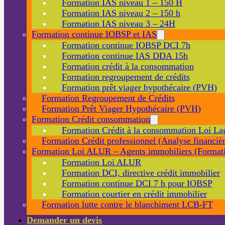
Formation IAS niveau 1 – 150 H
Formation IAS niveau 2 – 150 h
Formation IAS niveau 3 – 24H
Formation continue IOBSP et IAS
Formation continue IOBSP DCI 7h
Formation continue IAS DDA 15h
Formation crédit à la consommation
Formation regroupement de crédits
Formation prêt viager hypothécaire (PVH)
Formation Regroupement de Crédits
Formation Prêt Viager Hypothécaire (PVH)
Formation Crédit consommation
Formation Crédit à la consommation Loi La
Formation Crédit professionnel (Analyse financièr
Formation Loi ALUR – Agents immobiliers (Formati
Formation Loi ALUR
Formation DCI, directive crédit immobilier
Formation continue DCI 7 h pour IOBSP
Formation courtier en crédit immobilier
Formation lutte contre le blanchiment LCB-FT
Demander un devis