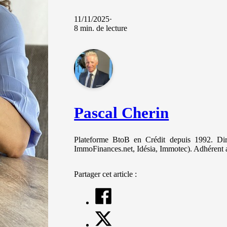
et votre
comportement
11/11/2025
lorsque vous
8 min. de lecture
visitez notre
site, vous
augmentez les
chances de
voir du
contenu et des
offres
personnalisés.
Pascal Cherin
Plateforme BtoB en Crédit depuis 1992. Diri
ImmoFinances.net, Idésia, Immotec). Adhérent 
Partager cet article :