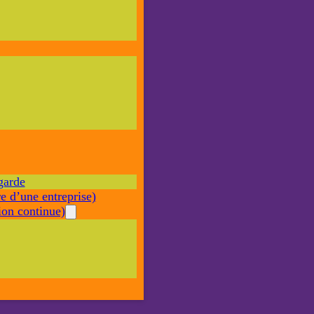
Nécessaire
Ces cookies ne
sont pas
facultatifs. Ils
sont nécessaires
au
fonctionnement
du site Web.
garde
Statistiques
e d’une entreprise)
Afin que
nous
on continue)
puissions
améliorer la
fonctionnalité
et la structure
du site Web,
en fonction
de la façon
dont le site