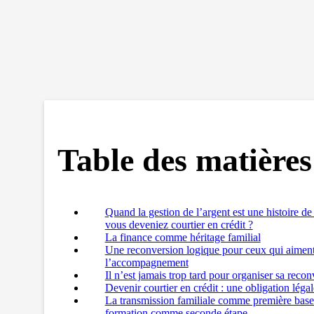
Table des matières
Quand la gestion de l’argent est une histoire de f
vous deveniez courtier en crédit ?
La finance comme héritage familial
Une reconversion logique pour ceux qui aiment l
l’accompagnement
Il n’est jamais trop tard pour organiser sa recon
Devenir courtier en crédit : une obligation légal
La transmission familiale comme première base
formation comme seconde étape