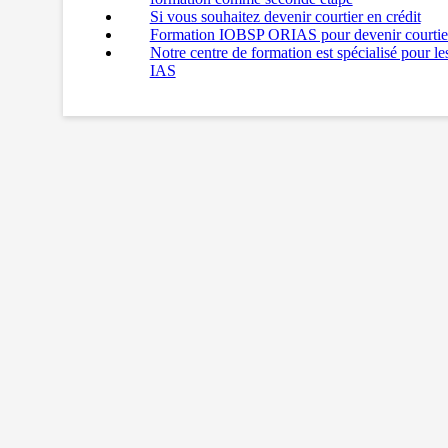
Si vous souhaitez devenir courtier en crédit
Formation IOBSP ORIAS pour devenir courtie
Notre centre de formation est spécialisé pour l
IAS