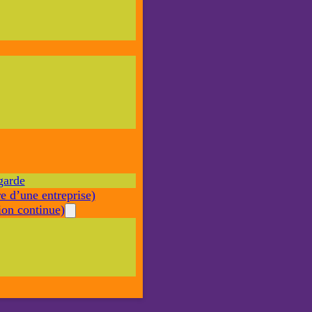
Nécessaire
Ces cookies ne
sont pas
facultatifs. Ils
sont nécessaires
au
fonctionnement
du site Web.
garde
Statistiques
e d’une entreprise)
Afin que
nous
on continue)
puissions
améliorer la
fonctionnalité
et la structure
du site Web,
en fonction
de la façon
dont le site