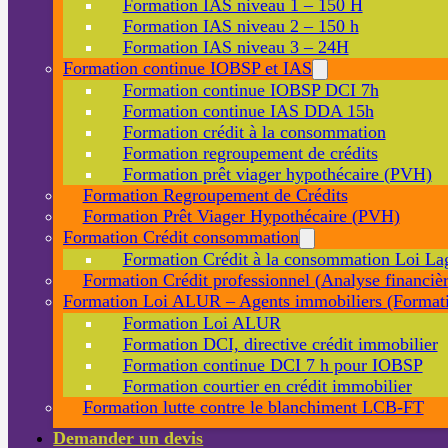
Formation IAS niveau 1 – 150 H
Formation IAS niveau 2 – 150 h
Formation IAS niveau 3 – 24H
Formation continue IOBSP et IAS
Formation continue IOBSP DCI 7h
Formation continue IAS DDA 15h
Formation crédit à la consommation
Formation regroupement de crédits
Formation prêt viager hypothécaire (PVH)
Formation Regroupement de Crédits
Formation Prêt Viager Hypothécaire (PVH)
Formation Crédit consommation
Formation Crédit à la consommation Loi La
Formation Crédit professionnel (Analyse financièr
Formation Loi ALUR – Agents immobiliers (Formati
Formation Loi ALUR
Formation DCI, directive crédit immobilier
Formation continue DCI 7 h pour IOBSP
Formation courtier en crédit immobilier
Formation lutte contre le blanchiment LCB-FT
Demander un devis