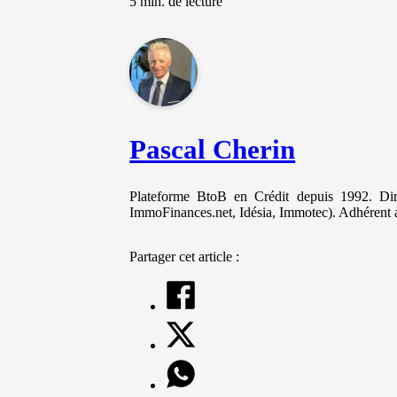
5 min. de lecture
et votre
comportement
lorsque vous
visitez notre
site, vous
augmentez les
chances de
voir du
contenu et des
Pascal Cherin
offres
personnalisés.
Plateforme BtoB en Crédit depuis 1992. Diri
ImmoFinances.net, Idésia, Immotec). Adhérent 
Partager cet article :