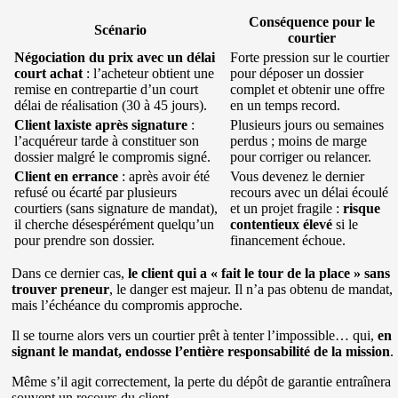
Conséquence pour le
Scénario
courtier
Négociation du prix avec un délai
Forte pression sur le courtier
court achat
: l’acheteur obtient une
pour déposer un dossier
remise en contrepartie d’un court
complet et obtenir une offre
délai de réalisation (30 à 45 jours).
en un temps record.
Client laxiste après signature
:
Plusieurs jours ou semaines
l’acquéreur tarde à constituer son
perdus ; moins de marge
dossier malgré le compromis signé.
pour corriger ou relancer.
Client en errance
: après avoir été
Vous devenez le dernier
refusé ou écarté par plusieurs
recours avec un délai écoulé
courtiers (sans signature de mandat),
et un projet fragile :
risque
il cherche désespérément quelqu’un
contentieux élevé
si le
pour prendre son dossier.
financement échoue.
Dans ce dernier cas,
le client qui a « fait le tour de la place » sans
trouver preneur
, le danger est majeur. Il n’a pas obtenu de mandat,
mais l’échéance du compromis approche.
Il se tourne alors vers un courtier prêt à tenter l’impossible… qui,
en
signant le mandat, endosse l’entière responsabilité de la mission
.
Même s’il agit correctement, la perte du dépôt de garantie entraînera
souvent un recours du client.