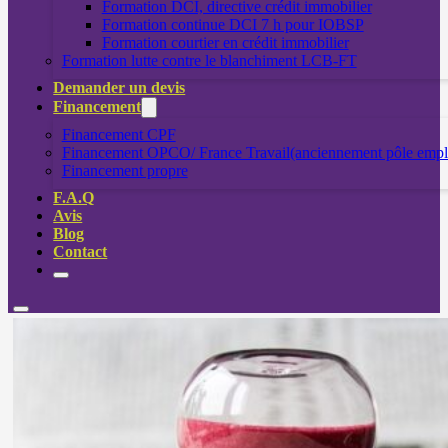
Formation DCI, directive crédit immobilier
Formation continue DCI 7 h pour IOBSP
Formation courtier en crédit immobilier
Formation lutte contre le blanchiment LCB-FT
Demander un devis
Financement
Financement CPF
Financement OPCO/ France Travail(anciennement pôle empl
Financement propre
F.A.Q
Avis
Blog
Contact