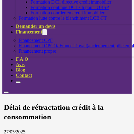
Formation DCI, directive crédit immobilier
Formation continue DCI 7 h pour IOBSP
Formation courtier en crédit immobilier
Formation lutte contre le blanchiment LCB-FT
Demander un devis
Financement
Financement CPF
Financement OPCO/ France Travail(anciennement pôle empl
Financement propre
F.A.Q
Avis
Blog
Contact
Délai de rétractation crédit à la
consommation
27/05/2025