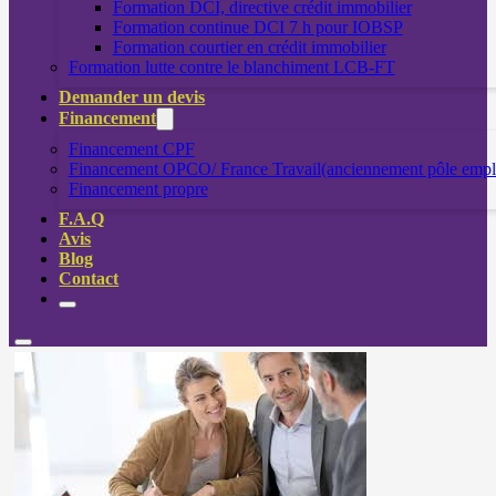
Formation DCI, directive crédit immobilier
Formation continue DCI 7 h pour IOBSP
Formation courtier en crédit immobilier
Formation lutte contre le blanchiment LCB-FT
Demander un devis
Financement
Financement CPF
Financement OPCO/ France Travail(anciennement pôle empl
Financement propre
F.A.Q
Avis
Blog
Contact