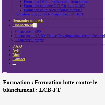
Formation DCI, directive crédit immobilier
Formation continue DCI 7 h pour IOBSP
Formation courtier en crédit immobilier
Formation lutte contre le blanchiment LCB-FT
Demander un devis
Financement
Financement CPF
Financement OPCO/ France Travail(anciennement pôle empl
Financement propre
F.A.Q
Avis
Blog
Contact
Formation :
Formation lutte contre le
blanchiment : LCB-FT