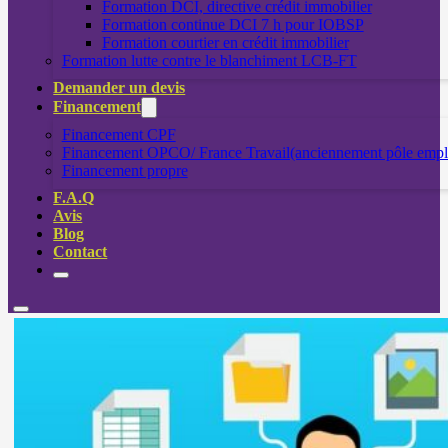
Formation DCI, directive crédit immobilier
Formation continue DCI 7 h pour IOBSP
Formation courtier en crédit immobilier
Formation lutte contre le blanchiment LCB-FT
Demander un devis
Financement
Financement CPF
Financement OPCO/ France Travail(anciennement pôle empl
Financement propre
F.A.Q
Avis
Blog
Contact