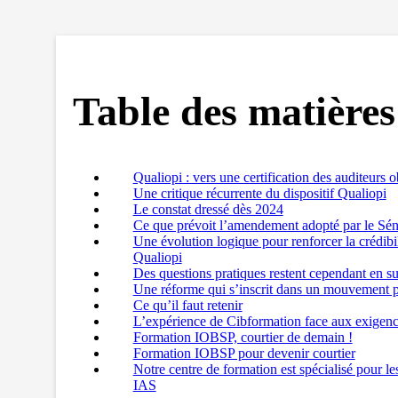
Table des matières
Qualiopi : vers une certification des auditeurs o
Une critique récurrente du dispositif Qualiopi
Le constat dressé dès 2024
Ce que prévoit l’amendement adopté par le Sén
Une évolution logique pour renforcer la crédibil
Qualiopi
Des questions pratiques restent cependant en s
Une réforme qui s’inscrit dans un mouvement p
Ce qu’il faut retenir
L’expérience de Cibformation face aux exigenc
Formation IOBSP, courtier de demain !
Formation IOBSP pour devenir courtier
Notre centre de formation est spécialisé pour l
IAS