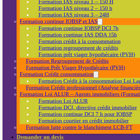
Formation IAS niveau 1 – 150 H
Formation IAS niveau 2 – 150 h
Formation IAS niveau 3 – 24H
Formation continue IOBSP et IAS
Formation continue IOBSP DCI 7h
Formation continue IAS DDA 15h
Formation crédit à la consommation
Formation regroupement de crédits
Formation prêt viager hypothécaire (PVH)
Formation Regroupement de Crédits
Formation Prêt Viager Hypothécaire (PVH)
Formation Crédit consommation
Formation Crédit à la consommation Loi La
Formation Crédit professionnel (Analyse financièr
Formation Loi ALUR – Agents immobiliers (Formati
Formation Loi ALUR
Formation DCI, directive crédit immobilier
Formation continue DCI 7 h pour IOBSP
Formation courtier en crédit immobilier
Formation lutte contre le blanchiment LCB-FT
Demander un devis