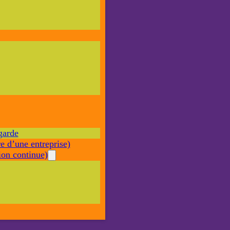
Nécessaire
Ces cookies ne
sont pas
facultatifs. Ils
sont nécessaires
au
fonctionnement
du site Web.
garde
Statistiques
e d’une entreprise)
Afin que
nous
on continue)
puissions
améliorer la
fonctionnalité
et la structure
du site Web,
en fonction
de la façon
dont le site