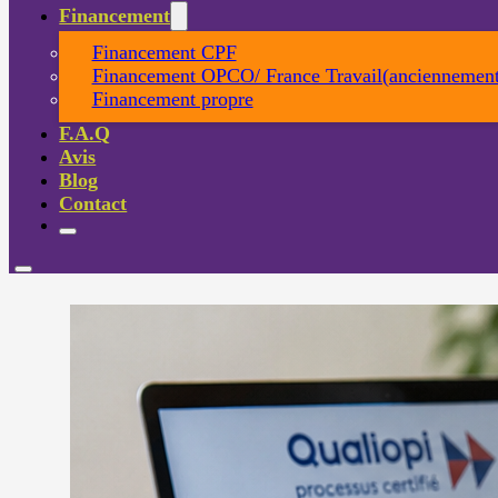
Financement
Financement CPF
Financement OPCO/ France Travail(anciennement
Financement propre
F.A.Q
Avis
Blog
Contact