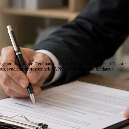
geant du groupe Tecfinance (Cibformation, Cibfinance, Cibassur,
aux syndicats professionnels : APIC, AFIB (membre fondateur).