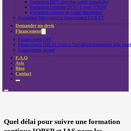
Formation DCI, directive crédit immobilier
Formation continue DCI 7 h pour IOBSP
Formation courtier en crédit immobilier
Formation lutte contre le blanchiment LCB-FT
Demander un devis
Financement
Financement CPF
Financement OPCO/ France Travail(anciennement pôle empl
Financement propre
F.A.Q
Avis
Blog
Contact
Quel délai pour suivre une formation
continue IOBSP et IAS pour les