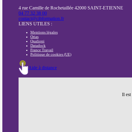
4 rue Camille de Rochetaillée 42000 SAINT-ETIENNE
04 77 32 38 00
contact@cibformation.fr
LIENS UTILES :
Mentions légales
Orias
Qualiopi
Datadock
France Travail
Politique de cookies (UE)
Aide à distance
Il es