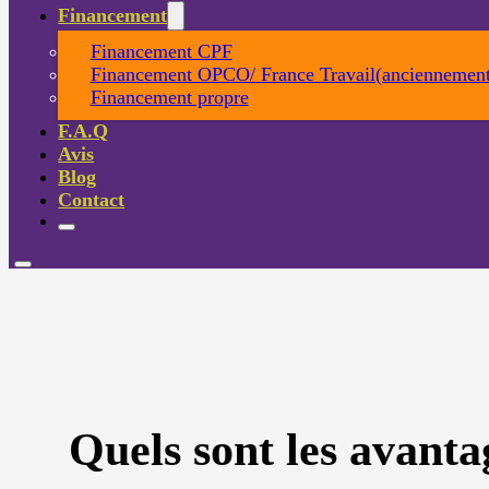
Financement
Financement CPF
Financement OPCO/ France Travail(anciennement
Financement propre
F.A.Q
Avis
Blog
Contact
Quels sont les avanta