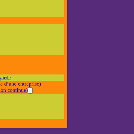
Nécessaire
Ces cookies ne
sont pas
facultatifs. Ils
sont nécessaires
au
fonctionnement
du site Web.
garde
Statistiques
e d’une entreprise)
Afin que
nous
on continue)
puissions
améliorer la
fonctionnalité
et la structure
du site Web,
en fonction
de la façon
dont le site