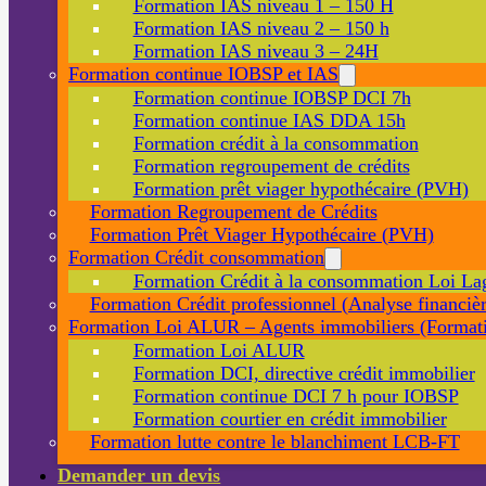
Formation IAS niveau 1 – 150 H
Formation IAS niveau 2 – 150 h
Formation IAS niveau 3 – 24H
Formation continue IOBSP et IAS
Formation continue IOBSP DCI 7h
Formation continue IAS DDA 15h
Formation crédit à la consommation
Formation regroupement de crédits
Formation prêt viager hypothécaire (PVH)
Formation Regroupement de Crédits
Formation Prêt Viager Hypothécaire (PVH)
Formation Crédit consommation
Formation Crédit à la consommation Loi La
Formation Crédit professionnel (Analyse financièr
Formation Loi ALUR – Agents immobiliers (Formati
Formation Loi ALUR
Formation DCI, directive crédit immobilier
Formation continue DCI 7 h pour IOBSP
Formation courtier en crédit immobilier
Formation lutte contre le blanchiment LCB-FT
Demander un devis