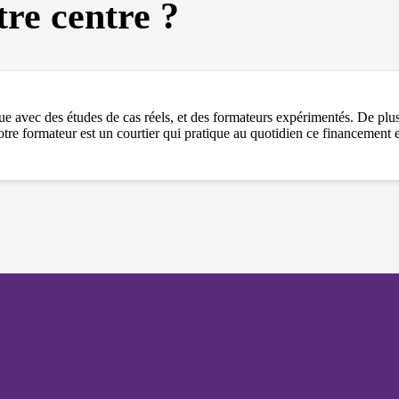
et votre
re centre ?
comportement
lorsque vous
visitez notre
site, vous
augmentez les
chances de
voir du
 avec des études de cas réels, et des formateurs expérimentés. De plus,
contenu et des
e formateur est un courtier qui pratique au quotidien ce financement e
offres
personnalisés.