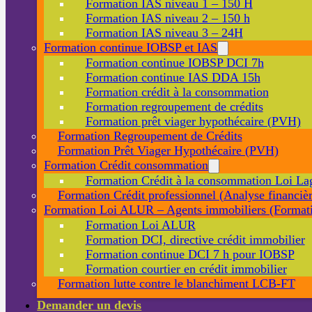
Formation IAS niveau 1 – 150 H
Formation IAS niveau 2 – 150 h
Formation IAS niveau 3 – 24H
Formation continue IOBSP et IAS
Formation continue IOBSP DCI 7h
Formation continue IAS DDA 15h
Formation crédit à la consommation
Formation regroupement de crédits
Formation prêt viager hypothécaire (PVH)
Formation Regroupement de Crédits
Formation Prêt Viager Hypothécaire (PVH)
Formation Crédit consommation
Formation Crédit à la consommation Loi La
Formation Crédit professionnel (Analyse financièr
Formation Loi ALUR – Agents immobiliers (Formati
Formation Loi ALUR
Formation DCI, directive crédit immobilier
Formation continue DCI 7 h pour IOBSP
Formation courtier en crédit immobilier
Formation lutte contre le blanchiment LCB-FT
Demander un devis