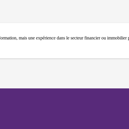
et votre
comportement
lorsque vous
visitez notre
site, vous
augmentez les
chances de
voir du
ormation, mais une expérience dans le secteur financier ou immobilier p
contenu et des
offres
personnalisés.