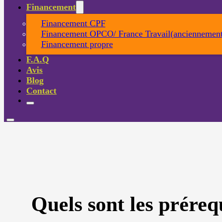
Financement
Financement CPF
Financement OPCO/ France Travail(anciennement
Financement propre
F.A.Q
Avis
Blog
Contact
Quels sont les préreq