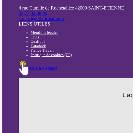
4 rue Camille de Rochetaillée 42000 SAINT-ETIENNE
04 77 32 38 00
contact@cibformation.fr
LIENS UTILES :
Mentions légales
Orias
Qualiopi
Datadock
France Travail
Politique de cookies (UE)
Aide à distance
Il es