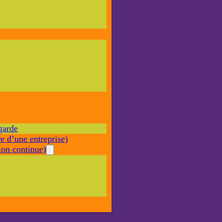
Nécessaire
Ces cookies ne
sont pas
facultatifs. Ils
sont nécessaires
au
fonctionnement
du site Web.
garde
Statistiques
e d’une entreprise)
Afin que
nous
on continue)
puissions
améliorer la
fonctionnalité
et la structure
du site Web,
en fonction
de la façon
dont le site