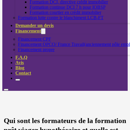
Formation DCI, directive crédit immobilier
Formation continue DCI 7 h pour IOBSP
Formation courtier en crédit immobilier
Formation lutte contre le blanchiment LCB-FT
Demander un devis
Financement
Financement CPF
Financement OPCO/ France Travail(anciennement pôle empl
Financement propre
F.A.Q
Avis
Blog
Contact
Qui sont les formateurs de la formation
prêt viager hypothécaire et quelle est