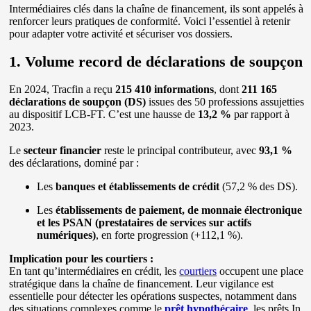
Intermédiaires clés dans la chaîne de financement, ils sont appelés à
renforcer leurs pratiques de conformité. Voici l’essentiel à retenir
pour adapter votre activité et sécuriser vos dossiers.
1. Volume record de déclarations de soupçon
En 2024, Tracfin a reçu
215 410 informations
, dont
211 165
déclarations de soupçon (DS)
issues des 50 professions assujetties
au dispositif LCB-FT. C’est une hausse de
13,2 %
par rapport à
2023.
Le
secteur financier
reste le principal contributeur, avec
93,1 %
des déclarations, dominé par :
Les
banques et établissements de crédit
(57,2 % des DS).
Les
établissements de paiement, de monnaie électronique
et les PSAN (prestataires de services sur actifs
numériques)
, en forte progression (+112,1 %).
Implication pour les courtiers :
En tant qu’intermédiaires en crédit, les
courtiers
occupent une place
stratégique dans la chaîne de financement. Leur vigilance est
essentielle pour détecter les opérations suspectes, notamment dans
des situations complexes comme le
prêt hypothécaire
, les prêts In