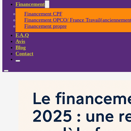
Financement
Financement CPF
Financement OPCO/ France Travail(anciennement
Financement propre
F.A.Q
Avis
Blog
Contact