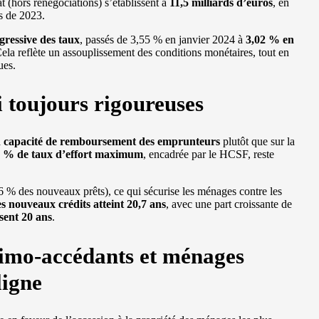
t (hors renégociations) s’établissent à
11,5 milliards d’euros
, en
es de 2023.
gressive des taux
, passés de 3,55 % en janvier 2024 à
3,02 % en
la reflète un assouplissement des conditions monétaires, tout en
ues.
i toujours rigoureuses
a
capacité de remboursement des emprunteurs
plutôt que sur la
 % de taux d’effort maximum
, encadrée par le HCSF, reste
96 % des nouveaux prêts), ce qui sécurise les ménages contre les
 nouveaux crédits atteint 20,7 ans
, avec une part croissante de
sent 20 ans
.
primo-accédants et ménages
ligne