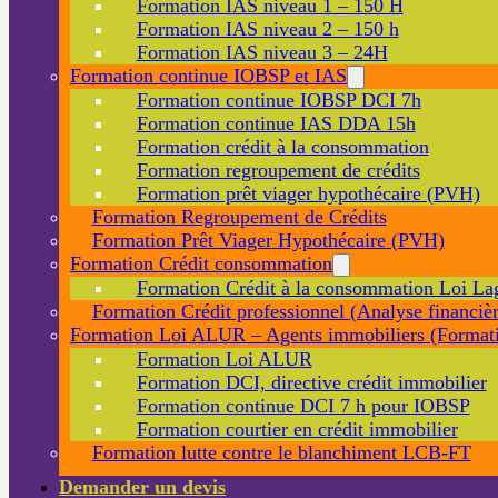
Formation IAS niveau 1 – 150 H
Formation IAS niveau 2 – 150 h
Formation IAS niveau 3 – 24H
Formation continue IOBSP et IAS
Formation continue IOBSP DCI 7h
Formation continue IAS DDA 15h
Formation crédit à la consommation
Formation regroupement de crédits
Formation prêt viager hypothécaire (PVH)
Formation Regroupement de Crédits
Formation Prêt Viager Hypothécaire (PVH)
Formation Crédit consommation
Formation Crédit à la consommation Loi La
Formation Crédit professionnel (Analyse financièr
Formation Loi ALUR – Agents immobiliers (Formati
Formation Loi ALUR
Formation DCI, directive crédit immobilier
Formation continue DCI 7 h pour IOBSP
Formation courtier en crédit immobilier
Formation lutte contre le blanchiment LCB-FT
Demander un devis