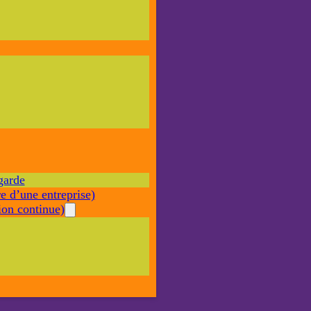
Nécessaire
Ces cookies ne
sont pas
facultatifs. Ils
sont nécessaires
au
fonctionnement
du site Web.
garde
Statistiques
e d’une entreprise)
Afin que
nous
on continue)
puissions
améliorer la
fonctionnalité
et la structure
du site Web,
en fonction
de la façon
dont le site