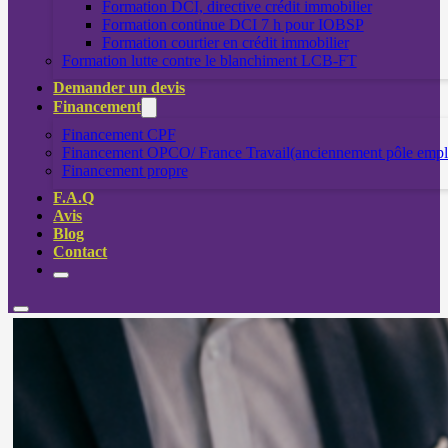
Formation DCI, directive crédit immobilier
Formation continue DCI 7 h pour IOBSP
Formation courtier en crédit immobilier
Formation lutte contre le blanchiment LCB-FT
Demander un devis
Financement
Financement CPF
Financement OPCO/ France Travail(anciennement pôle empl
Financement propre
F.A.Q
Avis
Blog
Contact