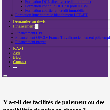
Formation DCI, directive crédit immobilier
Formation continue DCI 7 h pour IOBSP
Formation courtier en crédit immobilier
Formation lutte contre le blanchiment LCB-FT
Demander un devis
Financement
Financement CPF
Financement OPCO/ France Travail(anciennement pôle empl
Financement propre
F.A.Q
Avis
Blog
Contact
Y a-t-il des facilités de paiement ou des
possibilités de prise en charge ?