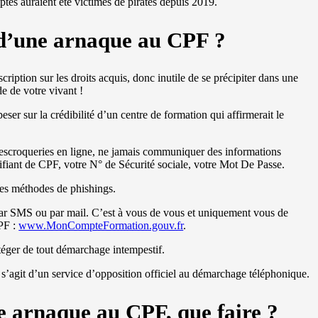
tes auraient été victimes de pirates depuis 2019.
d’une arnaque au CPF ?
scription sur les droits acquis, donc inutile de se précipiter dans une
de de votre vivant !
ser sur la crédibilité d’un centre de formation qui affirmerait le
es escroqueries en ligne, ne jamais communiquer des informations
ifiant de CPF, votre N° de Sécurité sociale, votre Mot De Passe.
 les méthodes de phishings.
 par SMS ou par mail. C’est à vous de vous et uniquement vous de
CPF :
www.MonCompteFormation.gouv.fr
.
téger de tout démarchage intempestif.
 s’agit d’un service d’opposition officiel au démarchage téléphonique.
e arnaque au CPF, que faire ?