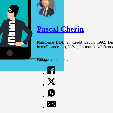
et votre
comportement
lorsque vous
visitez notre
site, vous
augmentez les
Pascal Cherin
chances de
voir du
contenu et des
offres
Plateforme BtoB en Crédit depuis 1992. Diri
personnalisés.
ImmoFinances.net, Idésia, Immotec). Adhérent 
Partager cet article :