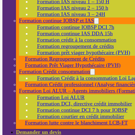
Formation IAS niveau 1 – 150 H
Formation IAS niveau 2 – 150 h
Formation IAS niveau 3 – 24H
Formation continue IOBSP et IAS
Formation continue IOBSP DCI 7h
Formation continue IAS DDA 15h
Formation crédit à la consommation
Formation regroupement de crédits
Formation prêt viager hypothécaire (PVH)
Formation Regroupement de Crédits
Formation Prêt Viager Hypothécaire (PVH)
Formation Crédit consommation
Formation Crédit à la consommation Loi La
Formation Crédit professionnel (Analyse financièr
Formation Loi ALUR – Agents immobiliers (Formati
Formation Loi ALUR
Formation DCI, directive crédit immobilier
Formation continue DCI 7 h pour IOBSP
Formation courtier en crédit immobilier
Formation lutte contre le blanchiment LCB-FT
Demander un devis