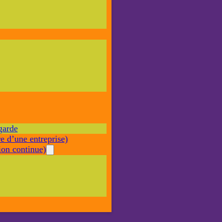
Nécessaire
Ces cookies ne
sont pas
facultatifs. Ils
sont nécessaires
au
fonctionnement
du site Web.
garde
Statistiques
e d’une entreprise)
Afin que
nous
on continue)
puissions
améliorer la
fonctionnalité
et la structure
du site Web,
en fonction
de la façon
dont le site