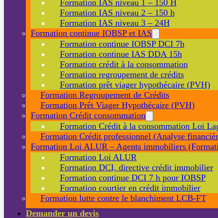
Formation IAS niveau 1 – 150 H
Formation IAS niveau 2 – 150 h
Formation IAS niveau 3 – 24H
Formation continue IOBSP et IAS
Formation continue IOBSP DCI 7h
Formation continue IAS DDA 15h
Formation crédit à la consommation
Formation regroupement de crédits
Formation prêt viager hypothécaire (PVH)
Formation Regroupement de Crédits
Formation Prêt Viager Hypothécaire (PVH)
Formation Crédit consommation
Formation Crédit à la consommation Loi La
Formation Crédit professionnel (Analyse financièr
Formation Loi ALUR – Agents immobiliers (Formati
Formation Loi ALUR
Formation DCI, directive crédit immobilier
Formation continue DCI 7 h pour IOBSP
Formation courtier en crédit immobilier
Formation lutte contre le blanchiment LCB-FT
Demander un devis