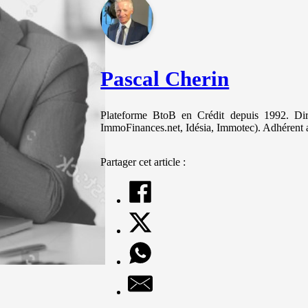
et votre
comportement
lorsque vous
visitez notre
site, vous
augmentez les
Pascal Cherin
chances de
voir du
contenu et des
offres
Plateforme BtoB en Crédit depuis 1992. Diri
personnalisés.
ImmoFinances.net, Idésia, Immotec). Adhérent 
Partager cet article :