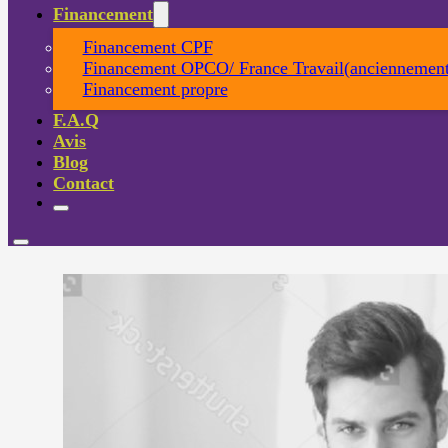
Financement
Financement CPF
Financement OPCO/ France Travail(anciennement
Financement propre
F.A.Q
Avis
Blog
Contact