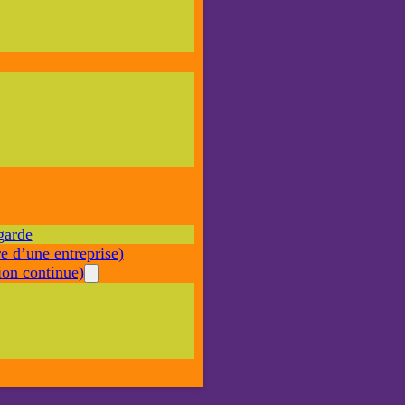
Nécessaire
Ces cookies ne
sont pas
facultatifs. Ils
sont nécessaires
au
fonctionnement
du site Web.
garde
Statistiques
e d’une entreprise)
Afin que
nous
on continue)
puissions
améliorer la
fonctionnalité
et la structure
du site Web,
en fonction
de la façon
dont le site