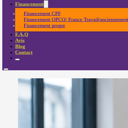
Financement
Financement CPF
Financement OPCO/ France Travail(anciennement
Financement propre
F.A.Q
Avis
Blog
Contact