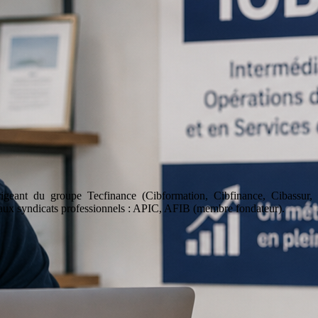
geant du groupe Tecfinance (Cibformation, Cibfinance, Cibassur,
aux syndicats professionnels : APIC, AFIB (membre fondateur).