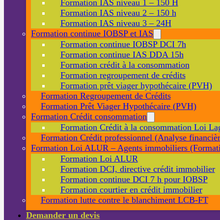
Formation IAS niveau 1 – 150 H
Formation IAS niveau 2 – 150 h
Formation IAS niveau 3 – 24H
Formation continue IOBSP et IAS
Formation continue IOBSP DCI 7h
Formation continue IAS DDA 15h
Formation crédit à la consommation
Formation regroupement de crédits
Formation prêt viager hypothécaire (PVH)
Formation Regroupement de Crédits
Formation Prêt Viager Hypothécaire (PVH)
Formation Crédit consommation
Formation Crédit à la consommation Loi La
Formation Crédit professionnel (Analyse financièr
Formation Loi ALUR – Agents immobiliers (Formati
Formation Loi ALUR
Formation DCI, directive crédit immobilier
Formation continue DCI 7 h pour IOBSP
Formation courtier en crédit immobilier
Formation lutte contre le blanchiment LCB-FT
Demander un devis