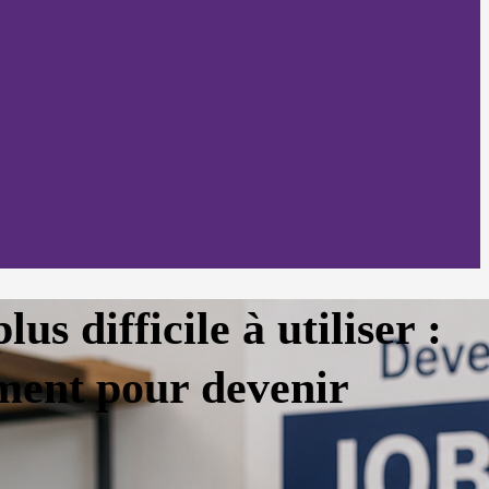
us difficile à utiliser :
ment pour devenir