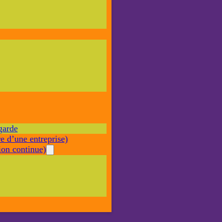
Nécessaire
Ces cookies ne
sont pas
facultatifs. Ils
sont nécessaires
au
fonctionnement
du site Web.
garde
Statistiques
e d’une entreprise)
Afin que
nous
on continue)
puissions
améliorer la
fonctionnalité
et la structure
du site Web,
en fonction
de la façon
dont le site