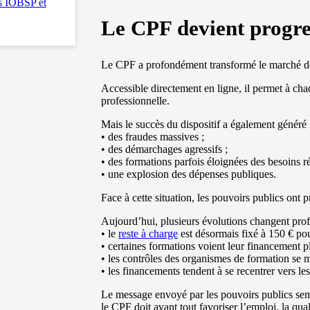
es IOBSP et
Le CPF devient progre
Le CPF a profondément transformé le marché de 
Accessible directement en ligne, il permet à chaq
professionnelle.
Mais le succès du dispositif a également généré 
• des fraudes massives ;
• des démarchages agressifs ;
• des formations parfois éloignées des besoins r
• une explosion des dépenses publiques.
Face à cette situation, les pouvoirs publics ont 
Aujourd’hui, plusieurs évolutions changent pro
• le
reste à charge
est désormais fixé à 150 € po
• certaines formations voient leur financement p
• les contrôles des organismes de formation se mu
• les financements tendent à se recentrer vers les
Le message envoyé par les pouvoirs publics semb
le CPF doit avant tout favoriser l’emploi, la qual