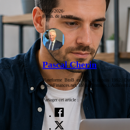
et votre
comportement
03/06/2026
lorsque vous
8 min. de lecture
visitez notre
site, vous
augmentez les
chances de
voir du
contenu et des
offres
personnalisés.
Pascal Cherin
Plateforme BtoB en Crédit depuis 1992. Diri
ImmoFinances.net, Idésia, Immotec). Adhérent 
Partager cet article :